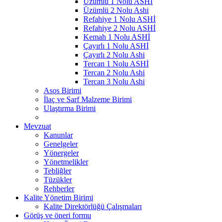
Üzümlü 1 Nolu ASHİ
Üzümlü 2 Nolu Ashi
Refahiye 1 Nolu ASHİ
Refahiye 2 Nolu ASHİ
Kemah 1 Nolu ASHİ
Çayırlı 1 Nolu ASHİ
Çayırlı 2 Nolu Ashi
Tercan 1 Nolu ASHİ
Tercan 2 Nolu Ashi
Tercan 3 Nolu Ashi
Asos Birimi
İlaç ve Sarf Malzeme Birimi
Ulaştırma Birimi
Mevzuat
Kanunlar
Genelgeler
Yönergeler
Yönetmelikler
Tebliğler
Tüzükler
Rehberler
Kalite Yönetim Birimi
Kalite Direktörlüğü Çalışmaları
Görüş ve öneri formu