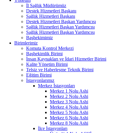
Yönetim
İl Sağlık Müdürümüz
Destek Hizmetleri Başkanı
Sağlık Hizmetleri Başkanı
Destek Hizmetleri Başkan Yardımcısı
Sağlık Hizmetleri Başkan Yardımcısı
Sağlık Hizmetleri Başkan Yardımcısı
Başhekimimiz
Birimlerimiz
Komuta Kontrol Merkezi
Başhekimlik Birimi
İnsan Kaynakları ve İdari Hizmetler Birimi
Kalite Yönetim Birimi
Telsiz ve Haberleşme Teknik Birimi
Eğitim Birimi
İstasyonlarımız
Merkez İstasyonları
Merkez 1 Nolu Ashi
Merkez 2 Nolu Ashi
Merkez 3 Nolu Ashi
Merkez 4 Nolu Ashi
Merkez 5 Nolu Ashi
Merkez 6 Nolu Ashi
Merkez 8 Nolu Ashi
İlçe İstasyonları