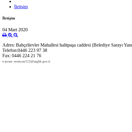
İletişim
İletişim
04 Mart 2020
Adres: Bahçelievler Mahallesi halitpaşa caddesi (Belediye Sarayı Yanı
Telefon:0446 223 97 38
Fax: 0446 224 21 76
e-posta: erzincan112@saglik.gov.tr