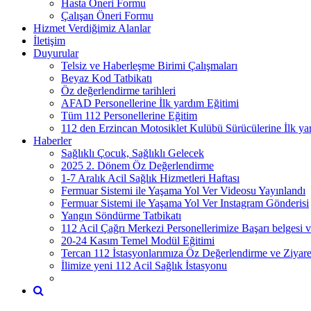
Hasta Öneri Formu
Çalışan Öneri Formu
Hizmet Verdiğimiz Alanlar
İletişim
Duyurular
Telsiz ve Haberleşme Birimi Çalışmaları
Beyaz Kod Tatbikatı
Öz değerlendirme tarihleri
AFAD Personellerine İlk yardım Eğitimi
Tüm 112 Personellerine Eğitim
112 den Erzincan Motosiklet Kulübü Sürücülerine İlk ya
Haberler
Sağlıklı Çocuk, Sağlıklı Gelecek
2025 2. Dönem Öz Değerlendirme
1-7 Aralık Acil Sağlık Hizmetleri Haftası
Fermuar Sistemi ile Yaşama Yol Ver Videosu Yayınlandı
Fermuar Sistemi ile Yaşama Yol Ver Instagram Gönderisi
Yangın Söndürme Tatbikatı
112 Acil Çağrı Merkezi Personellerimize Başarı belgesi v
20-24 Kasım Temel Modül Eğitimi
Tercan 112 İstasyonlarımıza Öz Değerlendirme ve Ziyare
İlimize yeni 112 Acil Sağlık İstasyonu