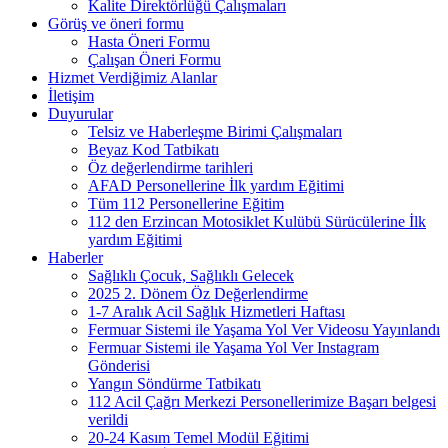
Kalite Direktörlüğü Çalışmaları
Görüş ve öneri formu
Hasta Öneri Formu
Çalışan Öneri Formu
Hizmet Verdiğimiz Alanlar
İletişim
Duyurular
Telsiz ve Haberleşme Birimi Çalışmaları
Beyaz Kod Tatbikatı
Öz değerlendirme tarihleri
AFAD Personellerine İlk yardım Eğitimi
Tüm 112 Personellerine Eğitim
112 den Erzincan Motosiklet Kulübü Sürücülerine İlk
yardım Eğitimi
Haberler
Sağlıklı Çocuk, Sağlıklı Gelecek
2025 2. Dönem Öz Değerlendirme
1-7 Aralık Acil Sağlık Hizmetleri Haftası
Fermuar Sistemi ile Yaşama Yol Ver Videosu Yayınlandı
Fermuar Sistemi ile Yaşama Yol Ver Instagram
Gönderisi
Yangın Söndürme Tatbikatı
112 Acil Çağrı Merkezi Personellerimize Başarı belgesi
verildi
20-24 Kasım Temel Modül Eğitimi