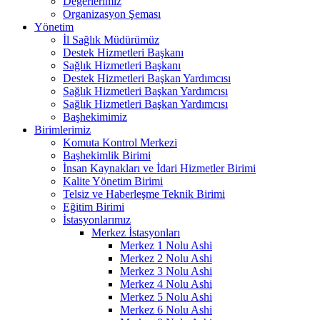
Değerlerimiz
Organizasyon Şeması
Yönetim
İl Sağlık Müdürümüz
Destek Hizmetleri Başkanı
Sağlık Hizmetleri Başkanı
Destek Hizmetleri Başkan Yardımcısı
Sağlık Hizmetleri Başkan Yardımcısı
Sağlık Hizmetleri Başkan Yardımcısı
Başhekimimiz
Birimlerimiz
Komuta Kontrol Merkezi
Başhekimlik Birimi
İnsan Kaynakları ve İdari Hizmetler Birimi
Kalite Yönetim Birimi
Telsiz ve Haberleşme Teknik Birimi
Eğitim Birimi
İstasyonlarımız
Merkez İstasyonları
Merkez 1 Nolu Ashi
Merkez 2 Nolu Ashi
Merkez 3 Nolu Ashi
Merkez 4 Nolu Ashi
Merkez 5 Nolu Ashi
Merkez 6 Nolu Ashi