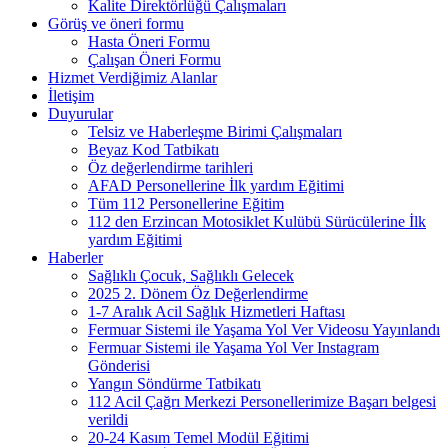
Kalite Direktörlüğü Çalışmaları
Görüş ve öneri formu
Hasta Öneri Formu
Çalışan Öneri Formu
Hizmet Verdiğimiz Alanlar
İletişim
Duyurular
Telsiz ve Haberleşme Birimi Çalışmaları
Beyaz Kod Tatbikatı
Öz değerlendirme tarihleri
AFAD Personellerine İlk yardım Eğitimi
Tüm 112 Personellerine Eğitim
112 den Erzincan Motosiklet Kulübü Sürücülerine İlk
yardım Eğitimi
Haberler
Sağlıklı Çocuk, Sağlıklı Gelecek
2025 2. Dönem Öz Değerlendirme
1-7 Aralık Acil Sağlık Hizmetleri Haftası
Fermuar Sistemi ile Yaşama Yol Ver Videosu Yayınlandı
Fermuar Sistemi ile Yaşama Yol Ver Instagram
Gönderisi
Yangın Söndürme Tatbikatı
112 Acil Çağrı Merkezi Personellerimize Başarı belgesi
verildi
20-24 Kasım Temel Modül Eğitimi