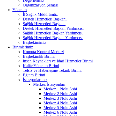
Değerlerimiz
Organizasyon Şeması
Yönetim
İl Sağlık Müdürümüz
Destek Hizmetleri Başkanı
Sağlık Hizmetleri Başkanı
Destek Hizmetleri Başkan Yardımcısı
Sağlık Hizmetleri Başkan Yardımcısı
Sağlık Hizmetleri Başkan Yardımcısı
Başhekimimiz
Birimlerimiz
Komuta Kontrol Merkezi
Başhekimlik Birimi
İnsan Kaynakları ve İdari Hizmetler Birimi
Kalite Yönetim Birimi
Telsiz ve Haberleşme Teknik Birimi
Eğitim Birimi
İstasyonlarımız
Merkez İstasyonları
Merkez 1 Nolu Ashi
Merkez 2 Nolu Ashi
Merkez 3 Nolu Ashi
Merkez 4 Nolu Ashi
Merkez 5 Nolu Ashi
Merkez 6 Nolu Ashi