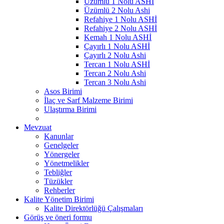
Üzümlü 1 Nolu ASHİ
Üzümlü 2 Nolu Ashi
Refahiye 1 Nolu ASHİ
Refahiye 2 Nolu ASHİ
Kemah 1 Nolu ASHİ
Çayırlı 1 Nolu ASHİ
Çayırlı 2 Nolu Ashi
Tercan 1 Nolu ASHİ
Tercan 2 Nolu Ashi
Tercan 3 Nolu Ashi
Asos Birimi
İlaç ve Sarf Malzeme Birimi
Ulaştırma Birimi
Mevzuat
Kanunlar
Genelgeler
Yönergeler
Yönetmelikler
Tebliğler
Tüzükler
Rehberler
Kalite Yönetim Birimi
Kalite Direktörlüğü Çalışmaları
Görüş ve öneri formu