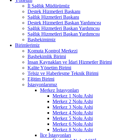
Yönetim
İl Sağlık Müdürümüz
Destek Hizmetleri Başkanı
Sağlık Hizmetleri Başkanı
Destek Hizmetleri Başkan Yardımcısı
Sağlık Hizmetleri Başkan Yardımcısı
Sağlık Hizmetleri Başkan Yardımcısı
Başhekimimiz
Birimlerimiz
Komuta Kontrol Merkezi
Başhekimlik Birimi
İnsan Kaynakları ve İdari Hizmetler Birimi
Kalite Yönetim Birimi
Telsiz ve Haberleşme Teknik Birimi
Eğitim Birimi
İstasyonlarımız
Merkez İstasyonları
Merkez 1 Nolu Ashi
Merkez 2 Nolu Ashi
Merkez 3 Nolu Ashi
Merkez 4 Nolu Ashi
Merkez 5 Nolu Ashi
Merkez 6 Nolu Ashi
Merkez 8 Nolu Ashi
İlçe İstasyonları