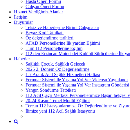
Hasta Öneri Formu
Çalışan Öneri Formu
Hizmet Verdiğimiz Alanlar
İletişim
Duyurular
Telsiz ve Haberleşme Birimi Çalışmaları
Beyaz Kod Tatbikatı
Öz değerlendirme tarihleri
AFAD Personellerine İlk yardım Eğitimi
Tüm 112 Personellerine Eğitim
112 den Erzincan Motosiklet Kulübü Sürücülerine İlk ya
Haberler
Sağlıklı Çocuk, Sağlıklı Gelecek
2025 2. Dönem Öz Değerlendirme
1-7 Aralık Acil Sağlık Hizmetleri Haftası
Fermuar Sistemi ile Yaşama Yol Ver Videosu Yayınlandı
Fermuar Sistemi ile Yaşama Yol Ver Instagram Gönderisi
Yangın Söndürme Tatbikatı
112 Acil Çağrı Merkezi Personellerimize Başarı belgesi v
20-24 Kasım Temel Modül Eğitimi
Tercan 112 İstasyonlarımıza Öz Değerlendirme ve Ziyare
İlimize yeni 112 Acil Sağlık İstasyonu