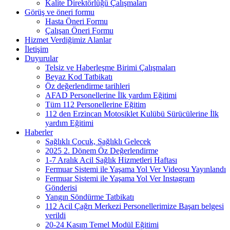
Kalite Direktörlüğü Çalışmaları
Görüş ve öneri formu
Hasta Öneri Formu
Çalışan Öneri Formu
Hizmet Verdiğimiz Alanlar
İletişim
Duyurular
Telsiz ve Haberleşme Birimi Çalışmaları
Beyaz Kod Tatbikatı
Öz değerlendirme tarihleri
AFAD Personellerine İlk yardım Eğitimi
Tüm 112 Personellerine Eğitim
112 den Erzincan Motosiklet Kulübü Sürücülerine İlk
yardım Eğitimi
Haberler
Sağlıklı Çocuk, Sağlıklı Gelecek
2025 2. Dönem Öz Değerlendirme
1-7 Aralık Acil Sağlık Hizmetleri Haftası
Fermuar Sistemi ile Yaşama Yol Ver Videosu Yayınlandı
Fermuar Sistemi ile Yaşama Yol Ver Instagram
Gönderisi
Yangın Söndürme Tatbikatı
112 Acil Çağrı Merkezi Personellerimize Başarı belgesi
verildi
20-24 Kasım Temel Modül Eğitimi