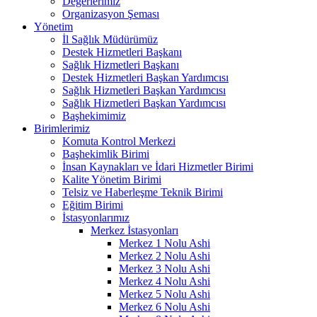
Değerlerimiz
Organizasyon Şeması
Yönetim
İl Sağlık Müdürümüz
Destek Hizmetleri Başkanı
Sağlık Hizmetleri Başkanı
Destek Hizmetleri Başkan Yardımcısı
Sağlık Hizmetleri Başkan Yardımcısı
Sağlık Hizmetleri Başkan Yardımcısı
Başhekimimiz
Birimlerimiz
Komuta Kontrol Merkezi
Başhekimlik Birimi
İnsan Kaynakları ve İdari Hizmetler Birimi
Kalite Yönetim Birimi
Telsiz ve Haberleşme Teknik Birimi
Eğitim Birimi
İstasyonlarımız
Merkez İstasyonları
Merkez 1 Nolu Ashi
Merkez 2 Nolu Ashi
Merkez 3 Nolu Ashi
Merkez 4 Nolu Ashi
Merkez 5 Nolu Ashi
Merkez 6 Nolu Ashi