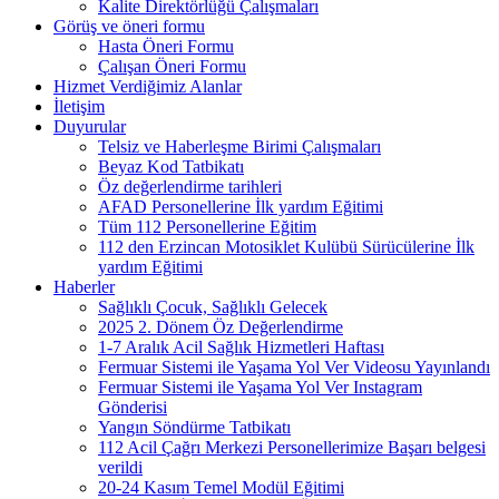
Kalite Direktörlüğü Çalışmaları
Görüş ve öneri formu
Hasta Öneri Formu
Çalışan Öneri Formu
Hizmet Verdiğimiz Alanlar
İletişim
Duyurular
Telsiz ve Haberleşme Birimi Çalışmaları
Beyaz Kod Tatbikatı
Öz değerlendirme tarihleri
AFAD Personellerine İlk yardım Eğitimi
Tüm 112 Personellerine Eğitim
112 den Erzincan Motosiklet Kulübü Sürücülerine İlk
yardım Eğitimi
Haberler
Sağlıklı Çocuk, Sağlıklı Gelecek
2025 2. Dönem Öz Değerlendirme
1-7 Aralık Acil Sağlık Hizmetleri Haftası
Fermuar Sistemi ile Yaşama Yol Ver Videosu Yayınlandı
Fermuar Sistemi ile Yaşama Yol Ver Instagram
Gönderisi
Yangın Söndürme Tatbikatı
112 Acil Çağrı Merkezi Personellerimize Başarı belgesi
verildi
20-24 Kasım Temel Modül Eğitimi